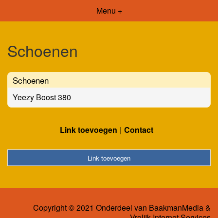
Menu +
Schoenen
Schoenen
Yeezy Boost 380
Link toevoegen
Contact
Link toevoegen
Copyright © 2021 Onderdeel van
BaakmanMedia
&
Vrolijk Internet Services